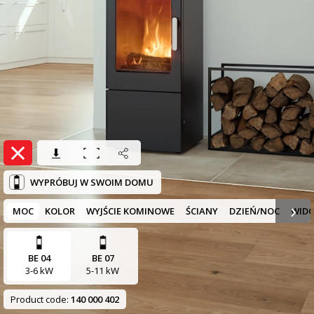
WYPRÓBUJ W SWOIM DOMU
›
MOC
KOLOR
WYJŚCIE KOMINOWE
ŚCIANY
DZIEŃ/NOC
WID
BE 04
BE 07
3-6 kW
5-11 kW
Product code:
140 000 402