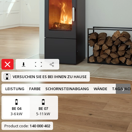
VERSUCHEN SIE ES BEI IHNEN ZU HAUSE
›
LEISTUNG
FARBE
SCHORNSTEINABGANG
WÄNDE
TAG/NAC
BE 04
BE 07
3-6 kW
5-11 kW
Product code:
140 000 402